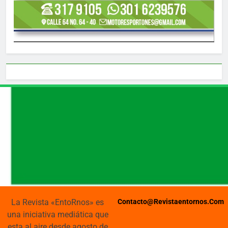
La Revista «EntoRnos» es
Contacto@revistaentornos.com
una iniciativa mediática que
esta al aire desde agosto de