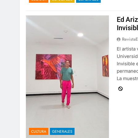
Ed Ari
Invisib
Revista
El artist
Universid
Invisible
permanece
La muestr
CULTURA
GENERALES