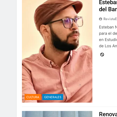
Esteba
del Ba
Revista
Esteban 
para el d
en Estudi
de Los A
CULTURA
GENERALES
Renova