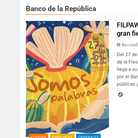
Banco de la República
FILPAW
gran fi
Revista
Del 27 de
de la Fies
llega a s
por el Ba
públicas 
CULTURA
ESPECIALES
GENERALES