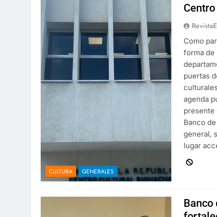
Centro
Revista
Como part
forma de 
departame
puertas de
culturale
agenda pú
presente 
Banco de 
general, s
lugar acc
CULTURA
GENERALES
Banco 
fortale