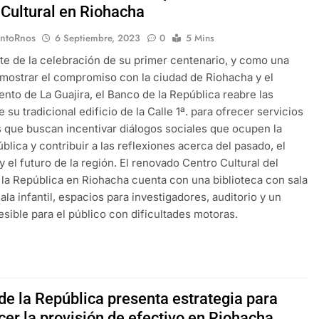
 Cultural en Riohacha
EntoRnos
6 Septiembre, 2023
0
5 Mins
e de la celebración de su primer centenario, y como una
mostrar el compromiso con la ciudad de Riohacha y el
nto de La Guajira, el Banco de la República reabre las
 su tradicional edificio de la Calle 1ª. para ofrecer servicios
s que buscan incentivar diálogos sociales que ocupen la
blica y contribuir a las reflexiones acerca del pasado, el
y el futuro de la región. El renovado Centro Cultural del
la República en Riohacha cuenta con una biblioteca con sala
ala infantil, espacios para investigadores, auditorio y un
esible para el público con dificultades motoras.
de la República presenta estrategia para
cer la provisión de efectivo en Riohacha