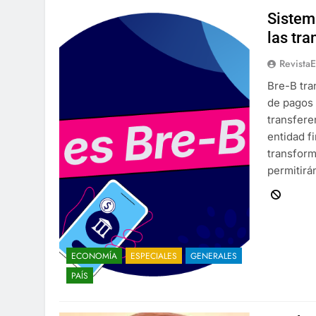
Sistem
las tr
Revista
Bre-B tra
de pagos 
transfere
entidad f
transform
permitirá
ECONOMÍA
ESPECIALES
GENERALES
PAÍS