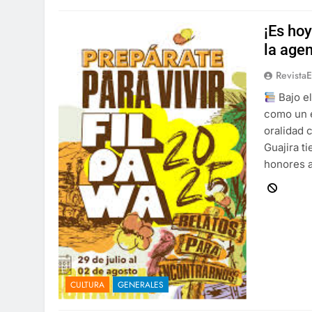
¡Es ho
la agen
Revista
Bajo e
como un e
oralidad 
Guajira t
honores a
CULTURA
GENERALES