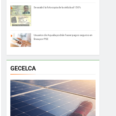
Se acabó la fotocopia de la cédula al 150%
Usuarios de Aqualia podrán hacer pagos seguros en
línea por PSE
GECELCA