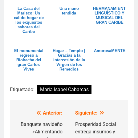
La Casa del
Una mano
HERMANAMIENTO
Marisco: Un
tendida
LINGÜÍSTICO Y
cálido hogar de
MUSICAL DEL
los exquisitos
GRAN CARIBE
sabores del
Caribe
El monumental
Hogar – Templo |
AmorosaMENTE
regreso a
Gracias a la
Riohacha del
intercesión de la
gran Carlos
Virgen de los
Vives
Remedios
Etiquetado:
Maria Isabel Cabarcas
Anterior:
Siguiente:
Navegación
de
Banquete navideño
Prosperidad Social
«Alimentando
entrega insumos y
entradas