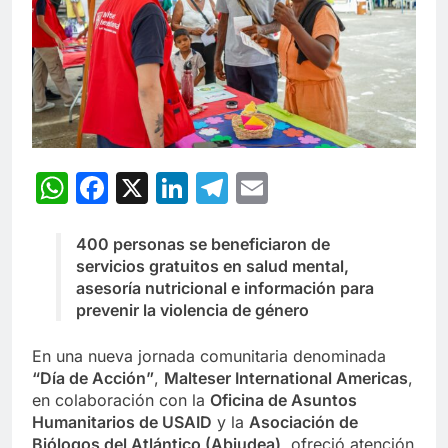
WhatsApp
Facebook
X
LinkedIn
Telegram
Email
400 personas se beneficiaron de
servicios gratuitos en salud mental,
asesoría nutricional e información para
prevenir la violencia de género
En una nueva jornada comunitaria denominada
“Día de Acción”
,
Malteser International Americas
,
en colaboración con la
Oficina de Asuntos
Humanitarios de USAID
y la
Asociación de
Biólogos del Atlántico (Abiudea)
, ofreció atención