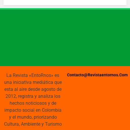
La Revista «EntoRnos» es
Contacto@revistaentornos.com
una iniciativa mediática que
esta al aire desde agosto de
2012, registra y analiza los
hechos noticiosos y de
impacto social en Colombia
y el mundo, priorizando
Cultura, Ambiente y Turismo