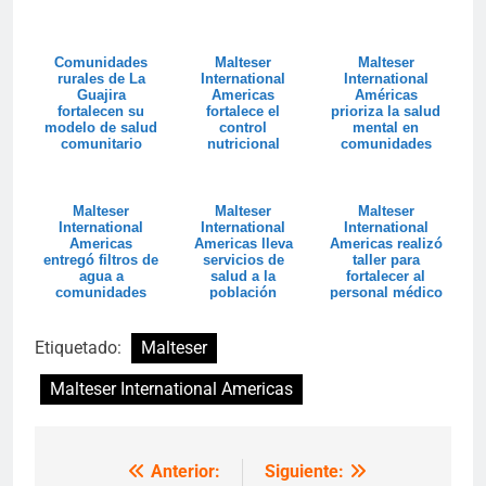
Comunidades
Malteser
Malteser
rurales de La
International
International
Guajira
Americas
Américas
fortalecen su
fortalece el
prioriza la salud
modelo de salud
control
mental en
comunitario
nutricional
comunidades
infantil en La
indígenas y
Guajira con el
rurales de La
apoyo...
Gu...
Malteser
Malteser
Malteser
International
International
International
Americas
Americas lleva
Americas realizó
entregó filtros de
servicios de
taller para
agua a
salud a la
fortalecer al
comunidades
población
personal médico
vulnerables en
vulnerable con
indígena
La Guajira
entrega de un...
Etiquetado:
Malteser
Malteser International Americas
Anterior:
Siguiente:
Navegación