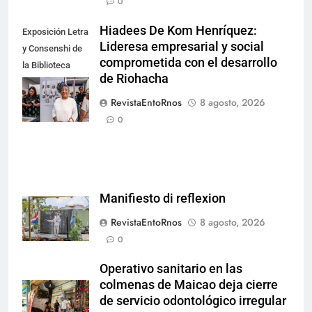
0
Hiadees De Kom Henríquez:
Exposición Letra
Lideresa empresarial y social
y Consenshi de
comprometida con el desarrollo
la Biblioteca
de Riohacha
Nacional de
Aruba en San
RevistaEntoRnos
8 agosto, 2026
Nicolás.
0
Manifiesto di reflexion
RevistaEntoRnos
8 agosto, 2026
0
Operativo sanitario en las
colmenas de Maicao deja cierre
de servicio odontológico irregular