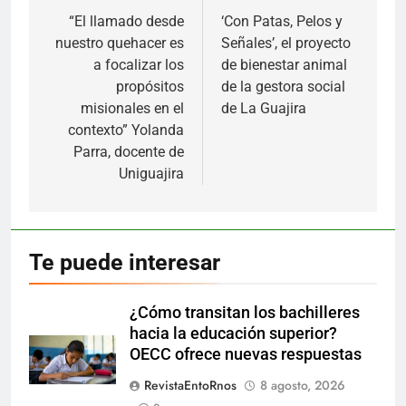
de
“El llamado desde
‘Con Patas, Pelos y
nuestro quehacer es
Señales’, el proyecto
entradas
a focalizar los
de bienestar animal
propósitos
de la gestora social
misionales en el
de La Guajira
contexto” Yolanda
Parra, docente de
Uniguajira
Te puede interesar
¿Cómo transitan los bachilleres
hacia la educación superior?
OECC ofrece nuevas respuestas
RevistaEntoRnos
8 agosto, 2026