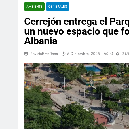
AMBIENTE
GENERALES
Cerrejón entrega el Parq
un nuevo espacio que fo
Albania
0
RevistaEntoRnos
5 Diciembre, 2025
2 M