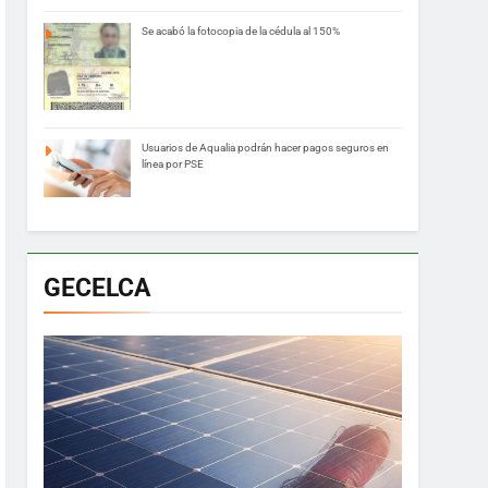
Se acabó la fotocopia de la cédula al 150%
Usuarios de Aqualia podrán hacer pagos seguros en
línea por PSE
GECELCA