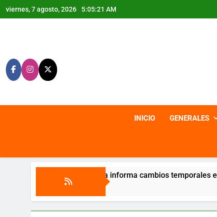
Saltar
viernes, 7 agosto, 2026
5:05:22 AM
al
contenido
INICIO
GENERALES
ira informa cambios temporales en sus canales de atención