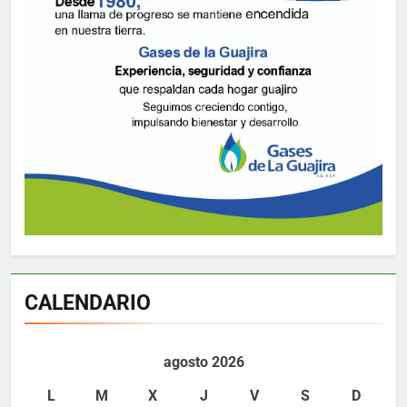
CALENDARIO
agosto 2026
L
M
X
J
V
S
D