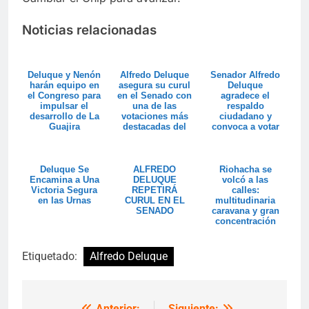
Noticias relacionadas
Deluque y Nenón
Alfredo Deluque
Senador Alfredo
harán equipo en
asegura su curul
Deluque
el Congreso para
en el Senado con
agradece el
impulsar el
una de las
respaldo
desarrollo de La
votaciones más
ciudadano y
Guajira
destacadas del
convoca a votar
Caribe
por la U3 este 8
de marzo
Deluque Se
ALFREDO
Riohacha se
Encamina a Una
DELUQUE
volcó a las
Victoria Segura
REPETIRÁ
calles:
en las Urnas
CURUL EN EL
multitudinaria
SENADO
caravana y gran
concentración
sellan el cierre
de Alf...
Etiquetado:
Alfredo Deluque
Anterior:
Siguiente: