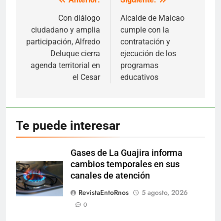
Navegación
de
Con diálogo
Alcalde de Maicao
ciudadano y amplia
cumple con la
entradas
participación, Alfredo
contratación y
Deluque cierra
ejecución de los
agenda territorial en
programas
el Cesar
educativos
Te puede interesar
Gases de La Guajira informa
cambios temporales en sus
canales de atención
RevistaEntoRnos
5 agosto, 2026
0