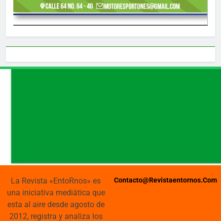
La Revista «EntoRnos» es
Contacto@revistaentornos.com
una iniciativa mediática que
esta al aire desde agosto de
2012, registra y analiza los