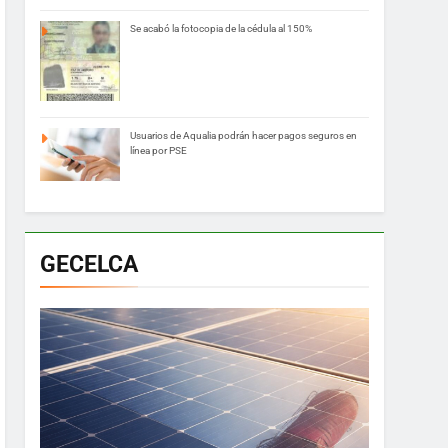
Se acabó la fotocopia de la cédula al 150%
Usuarios de Aqualia podrán hacer pagos seguros en
línea por PSE
GECELCA