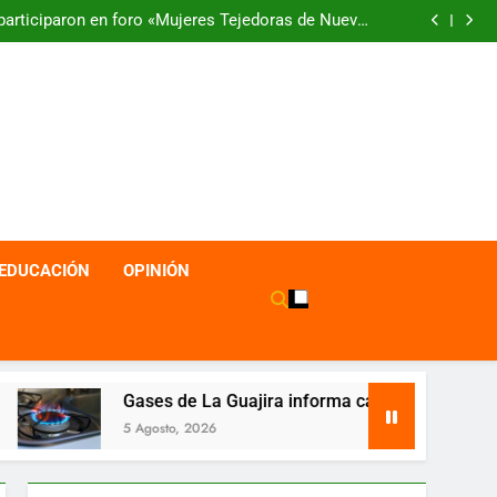
articiparon en foro «Mujeres Tejedoras de Nuevas
Realidades por La Guajira»
 ‘La Cacica’, enmarcada en frases trascendentales
Lanzamiento en Aruba de la Revista SER Caribe
tá abre convocatoria para impulsar el empleo y el
emprendimiento juvenil en La Guajira
articiparon en foro «Mujeres Tejedoras de Nuevas
Realidades por La Guajira»
 ‘La Cacica’, enmarcada en frases trascendentales
Lanzamiento en Aruba de la Revista SER Caribe
EDUCACIÓN
OPINIÓN
es de La Guajira informa cambios temporales en sus canales
osto, 2026