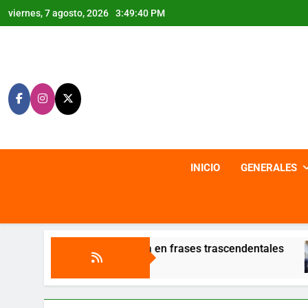
Saltar
viernes, 7 agosto, 2026
3:49:41 PM
al
contenido
INICIO
GENERALES
, enmarcada en frases trascendentales
Lanza
6 Agost