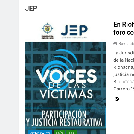
JEP
En Rio
foro co
Revista
La Jurisd
de la Nac
Riohacha,
justicia r
Bibliotec
Carrera 
GENERALES
PAÍS
PAZ