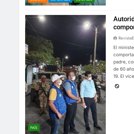
Autori
compor
Revista
El minist
comportam
padre, co
de 60 año
19. El vi
PAÍS