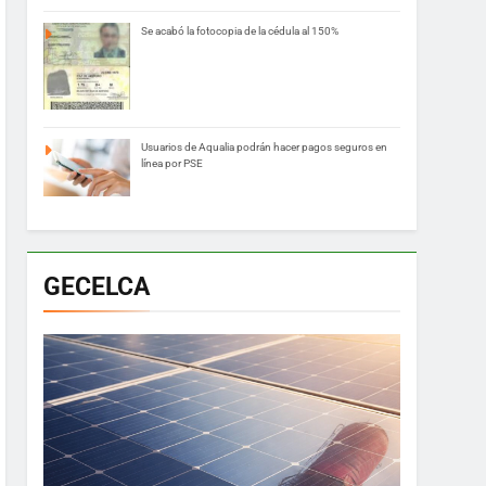
Se acabó la fotocopia de la cédula al 150%
Usuarios de Aqualia podrán hacer pagos seguros en
línea por PSE
GECELCA