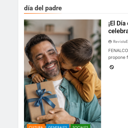
día del padre
¡El Día
celebra
Revista
FENALCO i
propone f
CULTURA
GENERALES
SOCIALES