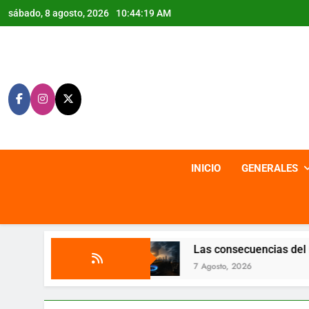
Saltar
sábado, 8 agosto, 2026
10:44:21 AM
al
contenido
INICIO
GENERALES
cao
Las consecuencias del negacionismo
7 Agosto, 2026