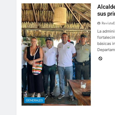
Alcalde
sus pr
Revista
La admini
fortaleci
básicas i
Departame
GENERALES