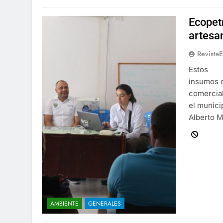
Ecopet
artesa
Revista
Estos
insumos c
comercial
el munici
Alberto M
AMBIENTE
GENERALES