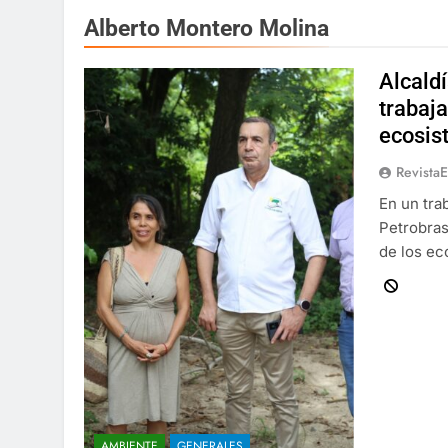
Alberto Montero Molina
Alcaldí
trabaja
ecosis
Revista
En un tra
Petrobras
de los ec
AMBIENTE
GENERALES