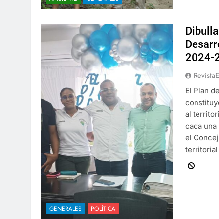
Dibull
Desarr
2024-
Revista
El Plan d
constituy
al territ
cada una
el Concej
territori
GENERALES
POLÍTICA