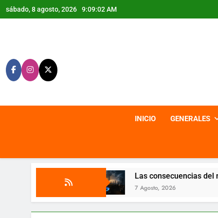
Saltar
sábado, 8 agosto, 2026
9:09:04 AM
al
contenido
INICIO
GENERALES
o
Las consecuencias del negacionismo
7 Agosto, 2026