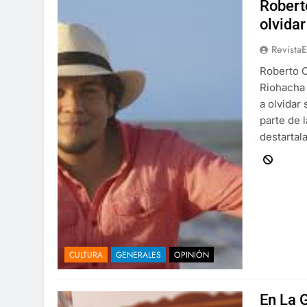
Robert
olvidar
Revista
Roberto 
Riohacha 
a olvidar
parte de l
destartal
CULTURA
GENERALES
OPINIÓN
En La 