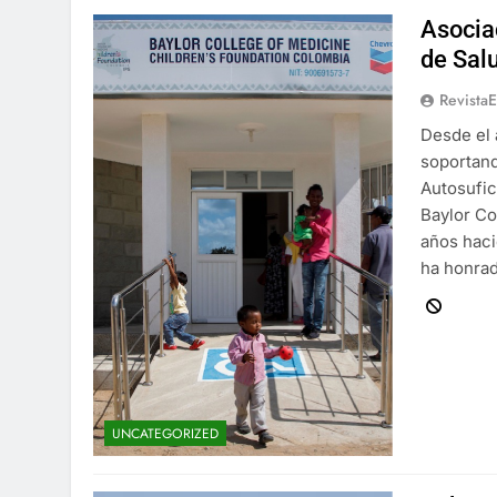
Asocia
de Sal
Revista
Desde el 
soportand
Autosufic
Baylor Co
años haci
ha honra
UNCATEGORIZED