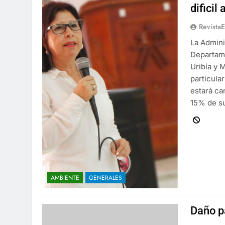
dificil
Revista
La Admini
Departame
Uribía y 
particula
estará ca
15% de su
AMBIENTE
GENERALES
Daño p