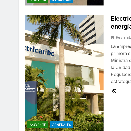
Electri
energí
Revista
La empres
primera s
Ministra 
la Unidad
Regulació
estrategi
AMBIENTE
GENERALES