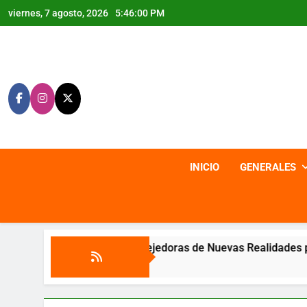
Saltar
viernes, 7 agosto, 2026
5:46:02 PM
al
contenido
INICIO
GENERALES
«Mujeres Tejedoras de Nuevas Realidades por La Guajira»