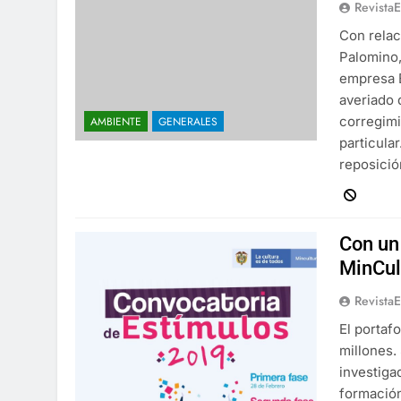
Revista
Con relac
Palomino,
empresa E
averiado 
corregimi
AMBIENTE
GENERALES
particular
reposici
Con un
MinCul
Revista
El portaf
millones.
investiga
formación