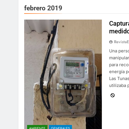
febrero 2019
Captur
medid
Revista
Una perso
manipular
para reco
energía p
Las Tunas
utilizaba
AMBIENTE
GENERALES