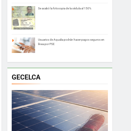
Se acabó la fotocopia de la cédula al 150%
Usuarios de Aqualia podrán hacer pagos seguros en
línea por PSE
GECELCA